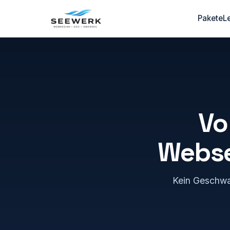
Pakete
L
Vo
Websei
Kein Geschwaf