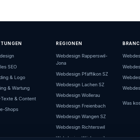
STUNGEN
REGIONEN
BRANC
design
Webdesign Rapperswil-
Webdesi
Jona
les SEO
Webdesi
Webdesign Pfäffikon SZ
ding & Logo
Webdesi
Webdesign Lachen SZ
ing & Wartung
Webdesi
Webdesign Wollerau
Texte & Content
Was kos
Webdesign Freienbach
ne-Shops
Webdesign Wangen SZ
Webdesign Richterswil
Webdesign Wädenswil