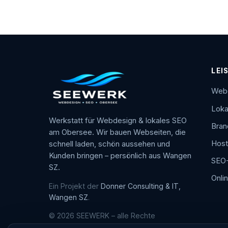
LEI
Web
Loka
Werkstatt für Webdesign & lokales SEO
Bran
am Obersee. Wir bauen Webseiten, die
Host
schnell laden, schön aussehen und
Kunden bringen – persönlich aus Wangen
SEO-
SZ.
Onli
Ein Projekt der
Donner Consulting & IT,
Wangen SZ
.
© 2026 SEEWERK – alle Rechte
vorbehalten.