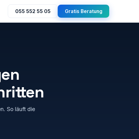
055 552 55 05
Gratis Beratung
gen
hritten
. So läuft die