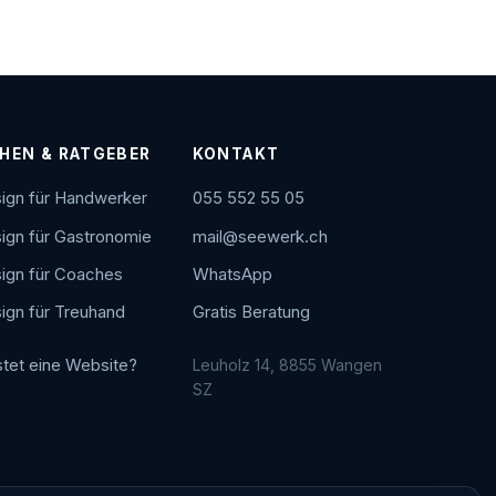
HEN & RATGEBER
KONTAKT
gn für Handwerker
055 552 55 05
gn für Gastronomie
mail@seewerk.ch
gn für Coaches
WhatsApp
gn für Treuhand
Gratis Beratung
tet eine Website?
Leuholz 14, 8855 Wangen
SZ